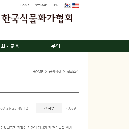
· HOME
· SITEMAP
· LINK
입회ㆍ교육
문의
HOME
>
공지사항
>
협회소식
03-26 23:48:12
조회수
4,069
 회원님들께 귀감이 될만한 전시가 될 것입니다.일시