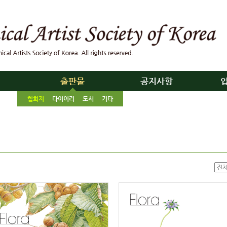
리
출판물
공지사항
협회지
다이어리
도서
기타