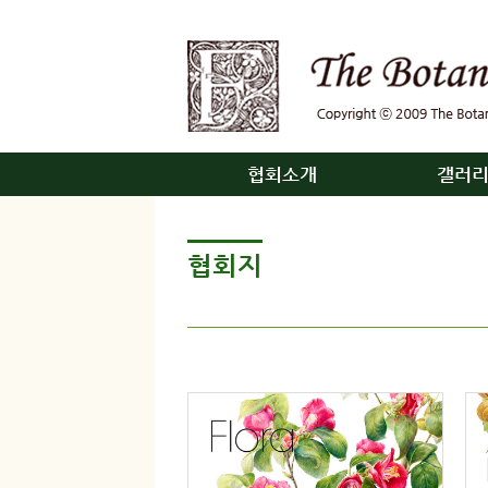
협회소개
갤러
협회지