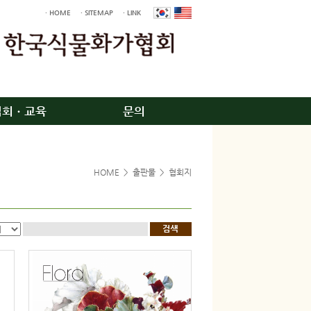
· HOME
· SITEMAP
· LINK
입회ㆍ교육
문의
HOME
>
출판물
>
협회지