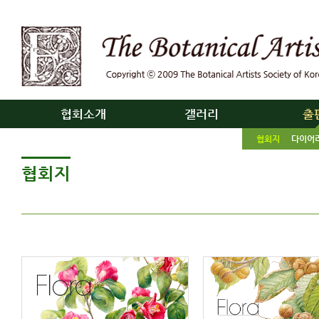
협회소개
갤러리
출
협회지
다이어
협회지