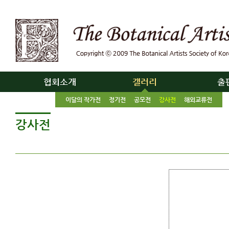
협회소개
갤러리
출
이달의 작가전
정기전
공모전
강사전
해외교류전
강사전